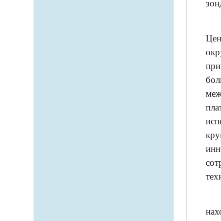
зон
Цен
окр
при
бол
меж
пла
исп
кру
инн
сот
тех
нах