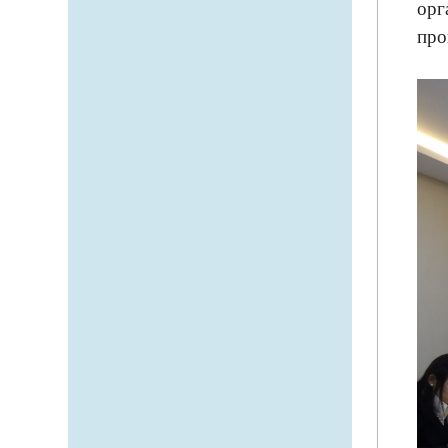
орг
про