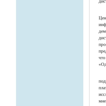
дис
Цен
инф
дем
дис
про
пре
что
«Од
под
пла
исс
мн