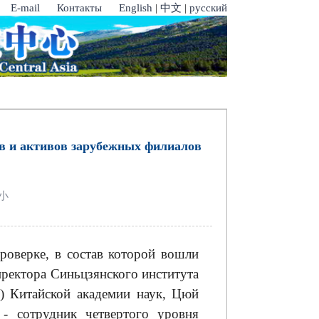
E-mail
Контакты
English
|
中文
|
русский
в и активов зарубежных филиалов
小
роверке, в состав которой вошли
иректора Синьцзянского института
) Китайской академии наук, Цюй
- сотрудник четвертого уровня