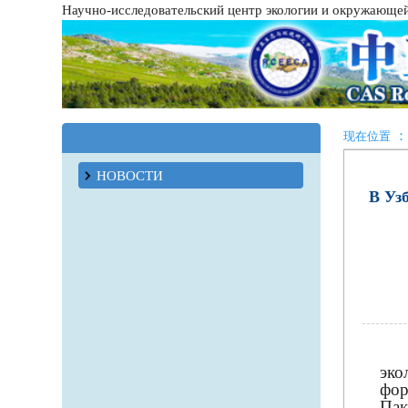
Научно-исследовательский центр экологии и окружающе
：
现在位置
НОВОСТИ
В Уз
эко
фор
Пак