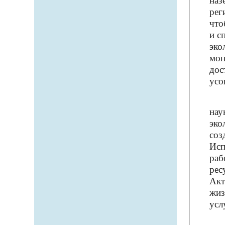
наз
рег
что
и с
эко
мон
дос
усо
нау
эко
соз
Исп
раб
рес
Ак
жиз
усл