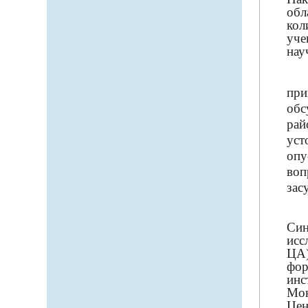
обл
кол
уче
нау
при
обс
рай
уст
опу
воп
зас
Си
исс
ЦА)
фор
инс
Мон
Цен