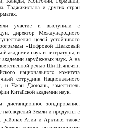
и, Канады, Монголии, Германии,
на, Таджикистана и других стран
орматах.
няли участие и выступили с
дун, директор Международного
существления целей устойчивого
 программы «Цифровой Шелковый
кой академии наук и литературы, и
 академии зарубежных наук. А на
иветственной речью Ши Цзяньчэн,
йского национального комитета
чный сотрудник Национального
к, и Чжан Даоюань, заместитель
афии Китайской академии наук.
: дистанционное зондирование,
е наблюдений Земли и продукты с
х районах Азии и Арктике, также
одействие между высокогорными