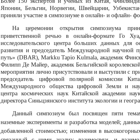
Более 150 экспертов и ученых из Китая, Финлянди
Японии, Бельгии, Норвегии, Швейцарии, Узбекиста
приняли участие в симпозиуме в онлайн- и офлайн- ф
На церемонии открытия симпозиума при
приветственной речью в онлайн-формате Го Хуа
исследовательского центра больших данных для о
развития и председатель Международной научной
путь» (
DBAR
),
Markku
Tapio
Kulmala
, академик Финс
Филипп Де Майер, академик Бельгийской королевской
мероприятии лично присутствовали и выступили с пр
председатель цифровой полярной комиссии Кита
Международного общества цифровой Земли и нау
центра космических наук Китайской академии нау
директора Синьцзянского института экологии и геогр
Данный симпозиум был посвящен пяти темам
наземные эксперименты и разработка моделей; данны
добавленной стоимостью; изменения в высокогорны
связанный с ними анализ; взаимосвязь и взаим