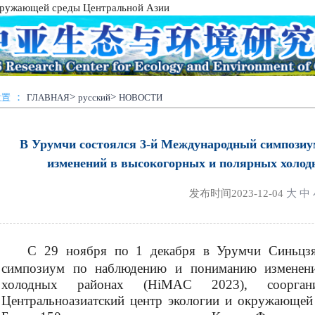
окружающей среды Центральной Азии
：
>
>
位置
ГЛАВНАЯ
русский
НОВОСТИ
В Урумчи состоялся 3-й Международный симпози
изменений в высокогорных и полярных холо
发布时间
2023-12-04
大
中
С 29 ноября по 1 декабря в Урумчи Синьцз
симпозиум по наблюдению и пониманию изменен
холодных районах (
HiMAC
2023), сооргани
Центральноазиатский центр экологии и окружающей