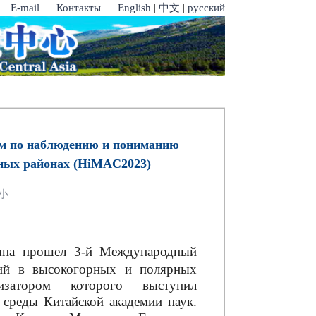
E-mail
Контакты
English
|
中文
|
русский
ум по наблюдению и пониманию
дных районах (HiMAC2023)
小
яна прошел 3-й Международный
ий в высокогорных и полярных
затором которого выступил
 среды Китайской академии наук.