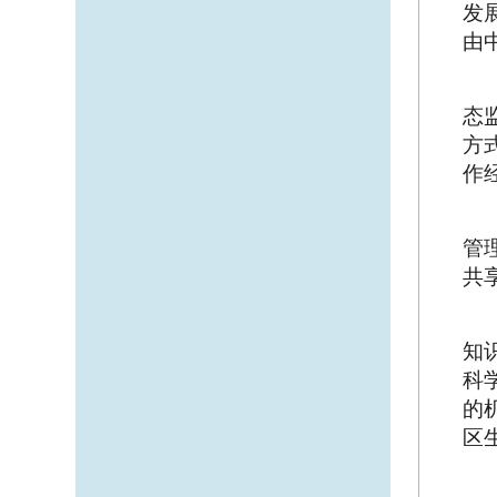
发
由
态
方
作
管
共
知
科
的
区