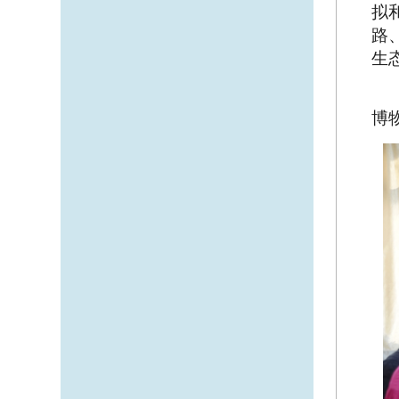
拟
路
生
博